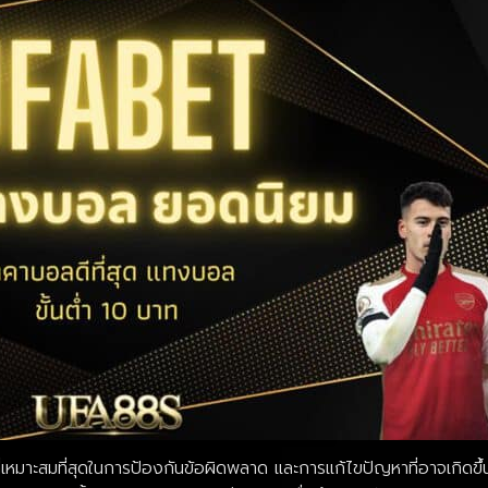
่เหมาะสมที่สุดในการป้องกันข้อผิดพลาด และการแก้ไขปัญหาที่อาจเกิดขึ้นใ