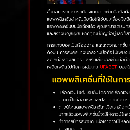
ขั้นตอนแรกในการสมัครแทงบอลผ่านมือถือคือ
แอพพลิเคชั่นสำหรับมือถือให้ใช้บนเครื่องมือถ
แอพพลิเคชั่นบนมือถือแล้ว คุณสามารถเริ่มก
และสร้างบัญชีผู้ใช้ หากคุณมีบัญชีอยู่แล้วก
การแทงบอลเป็นเรื่องง่าย และสะดวกมากขึ้น เ
ดังนั้น การสมัครแทงบอลผ่านมือถือไม่เพียงแ
ลังเลที่จะลองสมัคร และเริ่มเล่นบอลผ่านมือถ
เพลิดเพลินไปกับการเล่นเกม
UFABET
บอลในโ
แอพพลิเคชั่นที่ใช้ในก
เลือกเว็บไซต์: เริ่มต้นโดยการเลือกเว็
ความเป็นมืออาชีพ และปลอดภัยในการเด
ดาวน์โหลดแอพพลิเคชั่น: เมื่อเราเลือก
มากแล้วแอพพลิเคชั่นนี้จะมีให้ดาวน์โห
ทำการสมัครสมาชิก: เมื่อเราดาวน์โหลด
การแทงบอล.