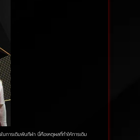
นการเดิมพันกีฬา นี่คือเหตุผลที่ทำให้การเดิม