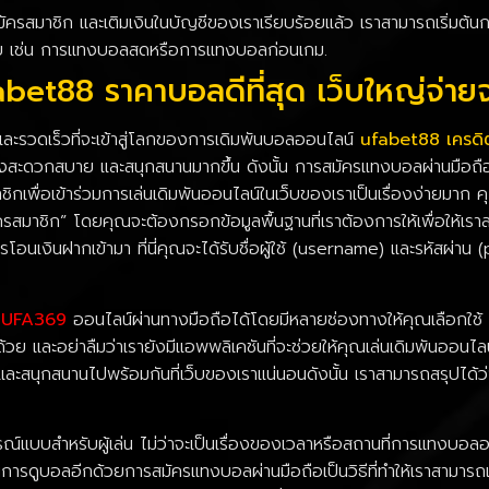
สมัครสมาชิก และเติมเงินในบัญชีของเราเรียบร้อยแล้ว เราสามารถเริ่มต้
กหลาย เช่น การแทงบอลสดหรือการแทงบอลก่อนเกม.
abet88 ราคาบอลดีที่สุด เว็บใหญ่จ่ายจ
และรวดเร็วที่จะเข้าสู่โลกของการเดิมพันบอลออนไลน์
ufabet88 เครดิ
่างสะดวกสบาย และสนุกสนานมากขึ้น ดังนั้น การสมัครแทงบอลผ่านมือถือเ
กเพื่อเข้าร่วมการเล่นเดิมพันออนไลน์ในเว็บของเราเป็นเรื่องง่ายมาก 
มัครสมาชิก” โดยคุณจะต้องกรอกข้อมูลพื้นฐานที่เราต้องการให้เพื่อให้เ
นเงินฝากเข้ามา ที่นี่คุณจะได้รับชื่อผู้ใช้ (username) และรหัสผ่าน 
น
UFA369
ออนไลน์ผ่านทางมือถือได้โดยมีหลายช่องทางให้คุณเลือกใ
ีกด้วย และอย่าลืมว่าเรายังมีแอพพลิเคชันที่จะช่วยให้คุณเล่นเดิมพันออ
 และสนุกสนานไปพร้อมกันที่เว็บของเราแน่นอนดังนั้น เราสามารถสรุปได
แบบสำหรับผู้เล่น ไม่ว่าจะเป็นเรื่องของเวลาหรือสถานที่การแทงบอลออ
ารดูบอลอีกด้วยการสมัครแทงบอลผ่านมือถือเป็นวิธีที่ทำให้เราสามาร