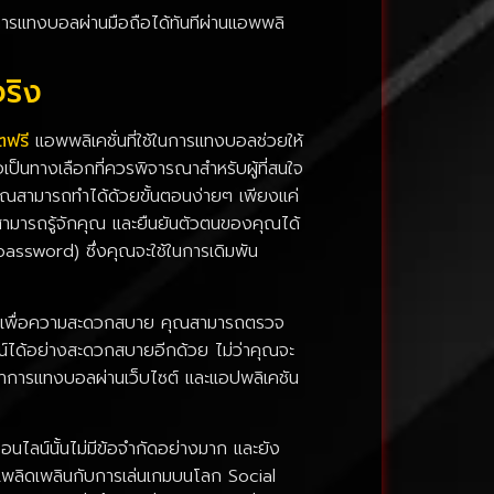
นการแทงบอลผ่านมือถือได้ทันทีผ่านแอพพลิ
ริง
ตฟรี
แอพพลิเคชั่นที่ใช้ในการแทงบอลช่วยให้
ป็นทางเลือกที่ควรพิจารณาสำหรับผู้ที่สนใจ
คุณสามารถทำได้ด้วยขั้นตอนง่ายๆ เพียงแค่
ราสามารถรู้จักคุณ และยืนยันตัวตนของคุณได้
(password) ซึ่งคุณจะใช้ในการเดิมพัน
ช้ เพื่อความสะดวกสบาย คุณสามารถตรวจ
นไลน์ได้อย่างสะดวกสบายอีกด้วย ไม่ว่าคุณจะ
้ว่าการแทงบอลผ่านเว็บไซต์ และแอปพลิเคชัน
นไลน์นั้นไม่มีข้อจำกัดอย่างมาก และยัง
ถเพลิดเพลินกับการเล่นเกมบนโลก Social