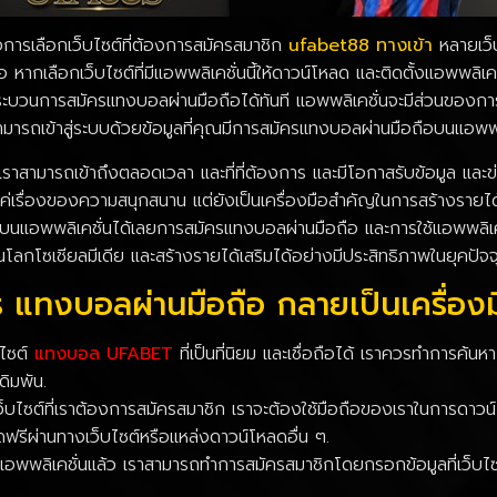
การเลือกเว็บไซต์ที่ต้องการสมัครสมาชิก
ufabet88 ทางเข้า
หลายเว็บ
ือ หากเลือกเว็บไซต์ที่มีแอพพลิเคชั่นนี้ให้ดาวน์โหลด และติดตั้งแอพพลิเ
ระบวนการสมัครแทงบอลผ่านมือถือได้ทันที แอพพลิเคชั่นจะมีส่วนของกา
็สามารถเข้าสู่ระบบด้วยข้อมูลที่คุณมีการสมัครแทงบอลผ่านมือถือบนแอพพล
ราสามารถเข้าถึงตลอดเวลา และที่ที่ต้องการ และมีโอกาสรับข้อมูล และ
ค่เรื่องของความสนุกสนาน แต่ยังเป็นเครื่องมือสำคัญในการสร้างรายได
ือบนแอพพลิเคชั่นได้เลยการสมัครแทงบอลผ่านมือถือ และการใช้แอพพลิเคชั
ลกโซเชียลมีเดีย และสร้างรายได้เสริมได้อย่างมีประสิทธิภาพในยุคปัจจ
าร แทงบอลผ่านมือถือ กลายเป็นเครื่องม
บไซต์
แทงบอล UFABET
ที่เป็นที่นิยม และเชื่อถือได้ เราควรทำการค้นหา
ิมพัน.
เว็บไซต์ที่เราต้องการสมัครสมาชิก เราจะต้องใช้มือถือของเราในการดาว
ลดฟรีผ่านทางเว็บไซต์หรือแหล่งดาวน์โหลดอื่น ๆ.
แอพพลิเคชั่นแล้ว เราสามารถทำการสมัครสมาชิกโดยกรอกข้อมูลที่เว็บไซต