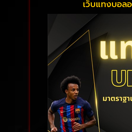
เว็บแทงบอลออน