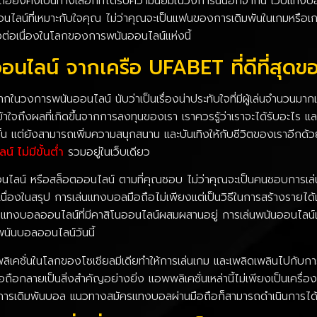
ังคงเป็นทางเลือกที่ได้รับความนิยมในวงการนี้นอกจากนี้ เว็บแทงบอล
ไลน์ที่เหมาะกับใจคุณ ไม่ว่าคุณจะเป็นแฟนของการเดิมพันในเกมหรือเก
างต่อเนื่องในโลกของการพนันออนไลน์แห่งนี้
อนไลน์ จากเครือ UFABET ที่ดีที่สุด
ในวงการพนันออนไลน์ นับว่าเป็นเรื่องน่าประทับใจที่มีผู้เล่นจำนวนมากเข้
ถึงผลที่เกิดขึ้นจากการลงทุนของเรา เราควรรู้ว่าเราจะได้รับอะไร และ
่านั้น แต่ยังสามารถเพิ่มความสนุกสนาน และบันเทิงให้กับชีวิตของเราอีก
 ไม่มีขั้นต่ำ
รวมอยู่ในเว็บเดียว
อนไลน์ หรือสล็อตออนไลน์ ตามที่คุณชอบ ไม่ว่าคุณจะเป็นคนชอบการเ
นื่องในสรุป การเล่นแทงบอลมือถือไม่เพียงแต่เป็นวิธีในการสร้างรายได้เ
แทงบอลออนไลน์ที่มีคาสิโนออนไลน์ผสมผสานอยู่ การเล่นพนันออนไลน์เป็
พนันบอลออนไลน์วันนี้
คชั่นในโลกของโซเชียลมีเดียทำให้การเล่นเกม และเพลิดเพลินไปกับการเ
อกลายเป็นสิ่งสำคัญอย่างยิ่ง แอพพลิเคชั่นเหล่านี้ไม่เพียงเป็นเครื่องมื
การเดิมพันบอล แนวทางสมัครแทงบอลผ่านมือถือก็สามารถดำเนินการได