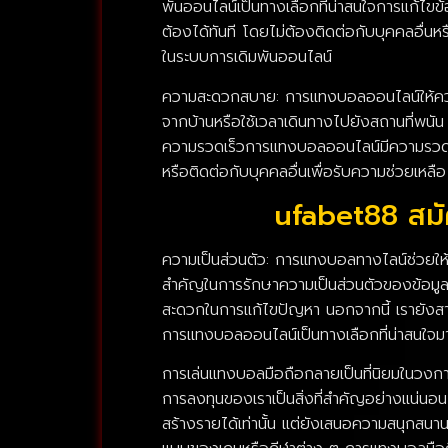
พันออนไลน์เป็นทางเลือกที่น่าสนใจการแก้ไขข
ต้องได้ทันที โดยไม่ต้องติดต่อกับบุคคลอื่นหร
ในระบบการเดิมพันออนไลน์
ความสะดวกสบาย: การแทงบอลออนไลน์ให้ความ
จากบ้านหรือใช้เวลาเดินทางไปยังสถานที่พนัน 
ความรวดเร็วการแทงบอลออนไลน์มีความรวดเร
หรือติดต่อกับบุคคลอื่นเพื่อรับความช่วยเหลือ
ufabet88 สมั
ความเป็นส่วนตัว: การแทงบอลทางไลน์ช่วยให้เร
สำคัญในการรักษาความเป็นส่วนตัวของข้อมูลข
สะดวกในการแก้ไขปัญหา นอกจากนี้ เรายังสาม
การแทงบอลออนไลน์เป็นทางเลือกที่น่าสนใจมาก
การเล่นแทงบอลมือถือกลายเป็นที่นิยมในวงก
การลงทุนของเราเป็นสิ่งที่สำคัญอย่างแน่นอน
สร้างรายได้เท่านั้น แต่ยังเสนอความสนุกสนาน