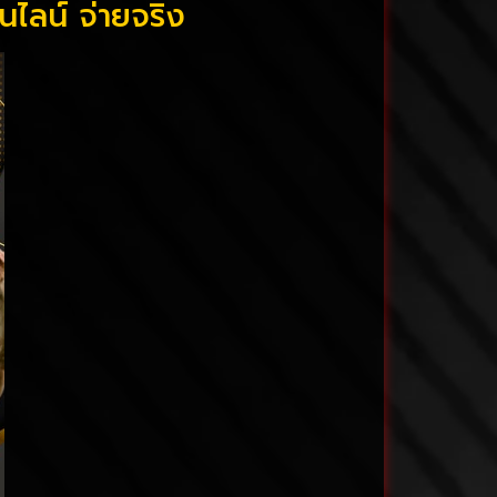
นไลน์ จ่ายจริง