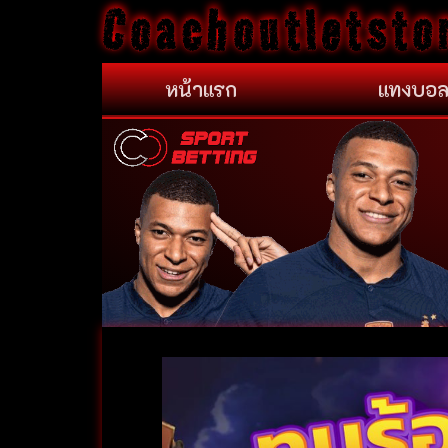
Coachoutletsto
หน้าแรก
แทงบอล