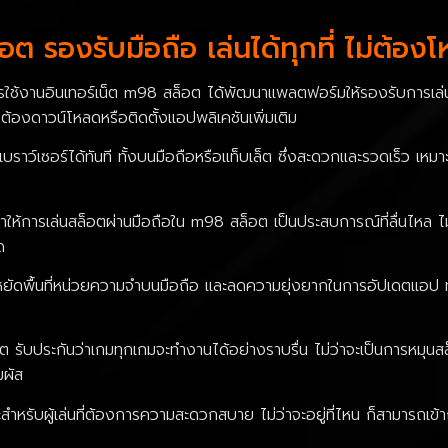
ต รองรับมือถือ เล่นได้ทุกที่ ไม่ต้อ
รใช้งานอินเทอร์เน็ต m98 สล็อต ได้พัฒนาแพลตฟอร์มให้รองรับการเล่นผ
นต้องดาวน์โหลดหรือติดตั้งแอปพลิเคชันเพิ่มเติม
เบราว์เซอร์ได้ทันที ทั้งบนมือถือหรือแท็บเล็ต ซึ่งสะดวกและรวดเร็ว เห
ำให้การเล่นสล็อตผ่านมือถือใน m98 สล็อต เป็นประสบการณ์ที่ลื่นไหล ไ
ด
ยัดพื้นที่หน่วยความจำบนมือถือ และลดความยุ่งยากในการอัปเดตแอป
รับประกันว่าเกมทุกเกมจะทำงานได้อย่างราบรื่น ไม่ว่าจะเป็นการหมุนสล็
มผัส
าะสำหรับผู้เล่นที่ต้องการความสะดวกสบาย ไม่ว่าจะอยู่ที่ไหน ก็สามารถเข