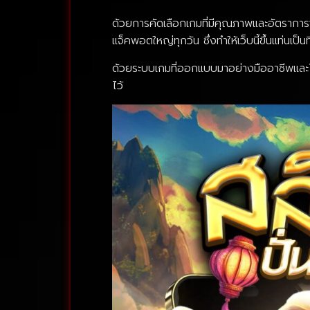
ด้วยการคัดเลือกเกมที่มีคุณภาพและอัตราการ
แจ็คพอตใหญ่ทุกวัน ซึ่งทำให้เว็บนี้ขึ้นแท่นเป็นท
ด้วยระบบเกมที่ออกแบบมาอย่างมืออาชีพและโปร
ไว้