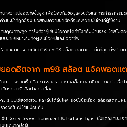
าความปลอดภัยขั้นสูง เพื่อป้องกันข้อมูลส่วนตัวและการทำธุรกรรมของผู้
ะนำที่ถูกต้อง ช่วยเพิ่มความน่าเชื่อถือและความมั่นใจแก่ผู้ใช้งาน
เกมคุณภาพสูง การันตีว่าผู้เล่นมีโอกาสได้กำไรกลับบ้านจริง โดยไม่ต
ให้เหมาะกับทั้งผู้เล่นมือใหม่และมืออาชีพ
่งใส และสามารถทำเงินได้จริง m98 สล็อต คือคำตอบที่ดีที่สุด ที่พร้
ยอดฮิตจาก m98 สล็อต แจ็คพอตแต
ามนิยมอย่างรวดเร็ว คือ การรวบรวม
เกมสล็อตยอดนิยม
จากค่ายชั้นนำ
ับเสียงตอบรับดีอย่างต่อเนื่อง
ะบบเสียงชัดเจน และเล่นได้ลื่นไหล ยังขึ้นชื่อเรื่อง
สล็อตแตกบ่อย
ับรางวัลใหญ่ได้เหมือนกัน
ิยม เช่น Roma, Sweet Bonanza, และ Fortune Tiger ซึ่งแต่ละเกมมีเอก
ินได้มากยิ่งขึ้น