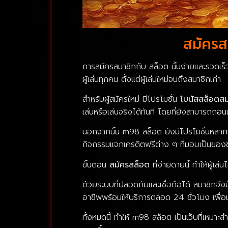
สมัครสม
การสมัครสมาชิกกับ สล็อต นั้นง่ายและรวดเร็ว
ผู้เล่นทุกคน ตั้งแต่ผู้เล่นใหม่จนถึงสมาชิกเก่า
สำหรับผู้สมัครใหม่ มีโปรโมชั่น
โบนัสสล็อตสม
เล่นหรือเล่นจริงได้ทันที โดยที่ยังสามารถถอนเ
นอกจากนั้น m98 สล็อต ยังมีโปรโมชั่นหลากหลา
กิจกรรมแจกเครดิตฟรีต่าง ๆ ที่มอบเป็นของขวั
ขั้นตอน
สมัครสล็อต
ที่ง่ายดายนี้ ทำให้ผู้เล
ด้วยระบบที่ปลอดภัยและเชื่อถือได้ สมาชิกจึง
อาชีพพร้อมให้บริการตลอด 24 ชั่วโมง เพื่
ทั้งหมดนี้ ทำให้ m98 สล็อต เป็นเว็บที่เหมาะสำห