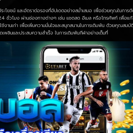
่เป็นประโยชน์ และอัตราต่อรองที่อัปเดตอย่างสม่ำเสมอ เพื่อช่วยคุณในการ
อ 24 ชั่วโมง ผ่านช่องทางต่างๆ เช่น แชตสด อีเมล หรือโทรศัพท์ เพื่
ู้ใช้งานเก่า เพื่อเพิ่มความมั่นใจและสนุกสนานในการเดิมพัน ด้วยคุณสมบัติเหล
ลิดเพลินและประสบความสำเร็จ ในการเดิมพันกีฬาอย่างเต็มที่