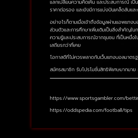
แลกเปลี่ยนความคิดเห็น และประสบการณ์ เป็นแหล
ราคาต่อรอง และยังมีการแบ่งปันเคล็ดลับและ
อย่างไรก็ตามเมื่อเข้าถึงข้อมูลผ่านแอพแทงบ
ส่วนตัวและการศึกษาเพิ่มเติมเป็นสิ่งสำคัญใน
ความรู้และประสบการณ์จากชุมชน ที่เป็นหนึ่งในท
เสถียรกว่าที่เคย
โอกาสดีที่ไม่ควรพลาดกับเว็บแทงบอลมาตรฐา
สมัครสมาชิก รับโปรโมชั่นสิทธิพิเศษมากมาย
https://www.sportsgambler.com/betti
https://oddspedia.com/football/tips