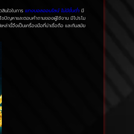
ตัดสินใจในการ
แทงบอลออนไลน์ ไม่มีขั้นต่ำ
มี
อแก้ไขปัญหาและตอบคำถามของผู้ใช้งาน มีโปรโม
่านี้จึงเป็นเครื่องมือที่น่าเชื่อถือ และทันสมัย