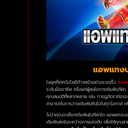
แอพแทงบอ
ในยุคที่เทคโนโลยีก้าวหน้าอย่างรวดเร็ว
แอพแ
ระดับมืออาชีพ หรือแค่ผู้สนใจการเดิมพันกี
คุณสมบัติที่หลากหลาย เช่น การดูอัตราต่อร
สามารถในการวางเดิมพันทันใจในทุกโอกาส เพี
ไม่ว่าคุณจะเลือกเดิมพันในกีฬาใด แอพแทงบอล
เดิมพันสดในระหว่างการแข่งขัน เพื่อให้คุณ