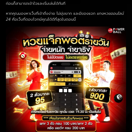
ก่อนก็สามารถเข้าใจและเริ่มเล่นได้ทันที
หากคุณมองหาเว็บที่เข้าถึงง่าย ไม่ยุ่งยาก และมีของแจก
แทงหวยออนไลน์
24
คือเว็บที่ตอบโจทย์คุณได้ดีที่สุดในตอนนี้