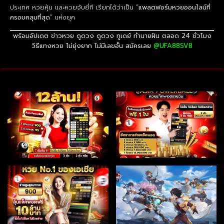
ประเทศ หวยหุ้น และหวยจับยี่กี เรียกได้ว่าเป็น “
แพลตฟอร์มหวยออนไลน์ที่
ครอบคลุมที่สุด
” แห่งยุค
พร้อมอัปเดต ข่าวหวย ดูดวง ดูดวง ทูเดย์ ทำนายฝัน ตลอด 24 ชั่วโมง
วิธีแทงหวย ไม่ยุ่งยาก ไม่มีเลขอั้น สมัครเลย
@UFA88SV8