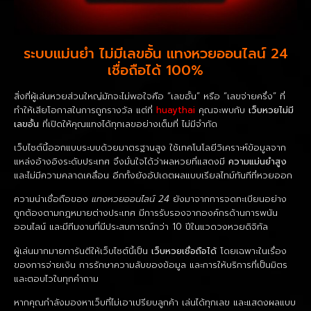
ระบบแม่นยำ ไม่มีเลขอั้น แทงหวยออนไลน์ 24
เชื่อถือได้ 100%
สิ่งที่ผู้เล่นหวยส่วนใหญ่มักจะไม่พอใจคือ “เลขอั้น” หรือ “เลขจ่ายครึ่ง” ที่
ทำให้เสียโอกาสในการถูกรางวัล แต่ที่
huaythai
คุณจะพบกับ
เว็บหวยไม่มี
เลขอั้น
ที่เปิดให้คุณแทงได้ทุกเลขอย่างเต็มที่ ไม่มีจำกัด
เว็บไซต์นี้ออกแบบระบบด้วยมาตรฐานสูง ใช้เทคโนโลยีวิเคราะห์ข้อมูลจาก
แหล่งอ้างอิงระดับประเทศ จึงมั่นใจได้ว่าผลหวยที่แสดงมี
ความแม่นยำสูง
และไม่มีความคลาดเคลื่อน อีกทั้งยังอัปเดตผลแบบเรียลไทม์ทันทีที่หวยออก
ความน่าเชื่อถือของ
แทงหวยออนไลน์ 24
ยังมาจากการจดทะเบียนอย่าง
ถูกต้องตามกฎหมายต่างประเทศ มีการรับรองจากองค์กรด้านการพนัน
ออนไลน์ และมีทีมงานที่มีประสบการณ์กว่า 10 ปีในแวดวงหวยดิจิทัล
ผู้เล่นมากมายการันตีให้เว็บไซต์นี้เป็น
เว็บหวยเชื่อถือได้
โดยเฉพาะในเรื่อง
ของการจ่ายเงิน การรักษาความลับของข้อมูล และการให้บริการที่เป็นมิตร
และตอบไวในทุกคำถาม
หากคุณกำลังมองหาเว็บที่ไม่เอาเปรียบลูกค้า เล่นได้ทุกเลข และแสดงผลแบบ