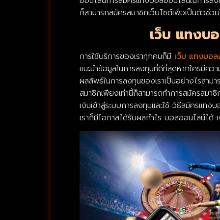
ออนไลน์การสมัครแทงบอลออนไลน์ในการลงทุ
ก็สามารถสมัครสมาชิกเว็บไซต์เพื่อเป็นตัวช่
เว็บ แทงบอ
การใช้บริการของเราทุกคนก็มี
เว็บ แทงบอล
แนะนำข้อมูลในการลงทุนที่ดีที่สุดหากใครมีค
ผลลัพธ์ในการลงทุนของเราเป็นอย่างไรสามารถ
สมาชิกเพียงเท่านี้ก็สามารถทำการสมัครสมาชิ
เงินเข้าสู่ระบบการลงทุนและใช้ วิธีสมัครแ
เราก็มีโอกาสได้รับผลกำไร บอลออนไลน์ได้ เ