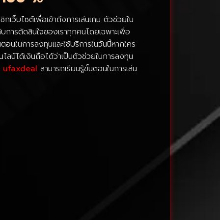
ว็บไซต์เพื่อเข้าถึงการเล่นเกม ตัวช่วยใน
กับการตัดสินใจของเราทุกคนโดยเฉพาะเพื่อ
นตอนในการลงทุนและใช้บริการในวันนี้หากใคร
น์ได้เงินถือได้ว่าเป็นตัวช่วยในการลงทุน
ม
ufaxdeal
สามารถเรียนรู้ขั้นตอนในการเล่น