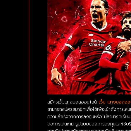
สมัครเว็บแทงบอลออนไลน์
เว็บ แทงบอลออ
สามารถสมัครสมาชิกเพื่อใช้เพื่อเข้าถึงการเล
ความสำเร็จจากการลงทุนหรือไม่สามารถเรียนร
ต่อการเล่นเกม รูปแบบของการลงทุนและใช้บริก