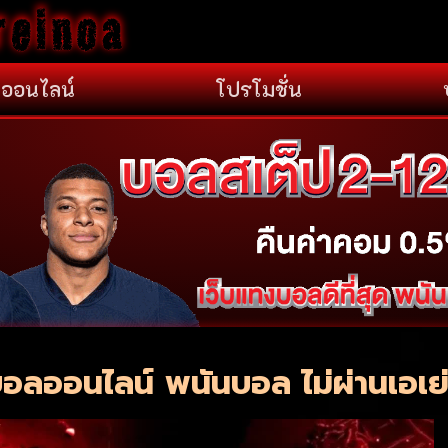
reinoa
ออนไลน์
โปรโมชั่น
บอลออนไลน์ พนันบอล ไม่ผ่านเอเย