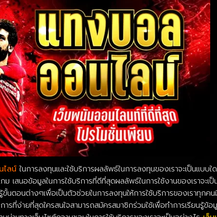
นไลน์
ในการลงทุนและใช้บริการผลลัพธ์ในการลงทุนของเราจะเป็นแบบใด
่นเกม เสนอข้อมูลในการใช้บริการที่ดีที่สุดผลลัพธ์ในการใช้งานของเราจะเ
ู้ขั้นตอนต่างๆเพื่อเป็นตัวช่วยในการลงทุนให้การใช้บริการของเราทุ
ารที่ง่ายที่สุดใครสนใจสามารถสมัครสมาชิกร่วมใช้เพื่อทำการเรียนรู้ข