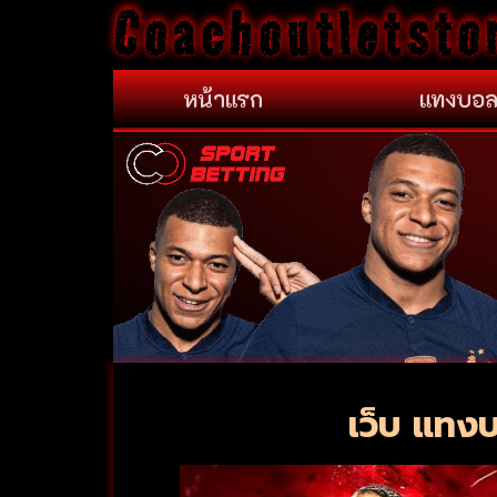
Coachoutletsto
หน้าแรก
แทงบอล
เว็บ แทง