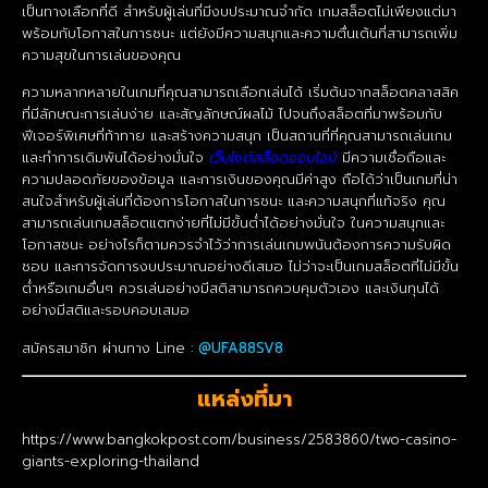
เป็นทางเลือกที่ดี สำหรับผู้เล่นที่มีงบประมาณจำกัด เกมสล็อตไม่เพียงแต่มา
พร้อมกับโอกาสในการชนะ แต่ยังมีความสนุกและความตื่นเต้นที่สามารถเพิ่ม
ความสุขในการเล่นของคุณ
ความหลากหลายในเกมที่คุณสามารถเลือกเล่นได้ เริ่มต้นจากสล็อตคลาสสิค
ที่มีลักษณะการเล่นง่าย และสัญลักษณ์ผลไม้ ไปจนถึงสล็อตที่มาพร้อมกับ
ฟีเจอร์พิเศษที่ท้าทาย และสร้างความสนุก เป็นสถานที่ที่คุณสามารถเล่นเกม
และทำการเดิมพันได้อย่างมั่นใจ
เว็บไซต์สล็อตออนไลน์
มี
ความเชื่อถือและ
ความปลอดภัยของข้อมูล และการเงินของคุณมีค่าสูง ถือได้ว่าเป็นเกมที่น่า
สนใจสำหรับผู้เล่นที่ต้องการโอกาสในการชนะ และความสนุกที่แท้จริง คุณ
สามารถเล่นเกมสล็อตแตกง่ายที่ไม่มีขั้นต่ำได้อย่างมั่นใจ ในความสนุกและ
โอกาสชนะ อย่างไรก็ตามควรจำไว้ว่าการเล่นเกมพนันต้องการความรับผิด
ชอบ และการจัดการงบประมาณอย่างดีเสมอ ไม่ว่าจะเป็นเกมสล็อตที่ไม่มีขั้น
ต่ำหรือเกมอื่นๆ ควรเล่นอย่างมีสติสามารถควบคุมตัวเอง และเงินทุนได้
อย่างมีสติและรอบคอบเสมอ
สมัครสมาชิก ผ่านทาง Line :
@UFA88SV8
แหล่งที่มา
https://www.bangkokpost.com/business/2583860/two-casino-
giants-exploring-thailand