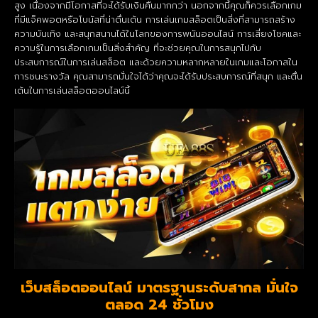
สูง เนื่องจากมีโอกาสที่จะได้รับเงินคืนมากกว่า นอกจากนี้คุณก็ควรเลือกเกม
ที่มีแจ็คพอตหรือโบนัสที่น่าตื่นเต้น การเล่นเกมสล็อตเป็นสิ่งที่สามารถสร้าง
ความบันเทิง และสนุกสนานได้ในโลกของการพนันออนไลน์ การเสี่ยงโชคและ
ความรู้ในการเลือกเกมเป็นสิ่งสำคัญ ที่จะช่วยคุณในการสนุกไปกับ
ประสบการณ์ในการเล่นสล็อต และด้วยความหลากหลายในเกมและโอกาสใน
การชนะรางวัล คุณสามารถมั่นใจได้ว่าคุณจะได้รับประสบการณ์ที่สนุก และตื่น
เต้นในการเล่นสล็อตออนไลน์นี้
เว็บสล็อตออนไลน์ มาตรฐานระดับสากล มั่นใจ
ตลอด 24 ชั่วโมง