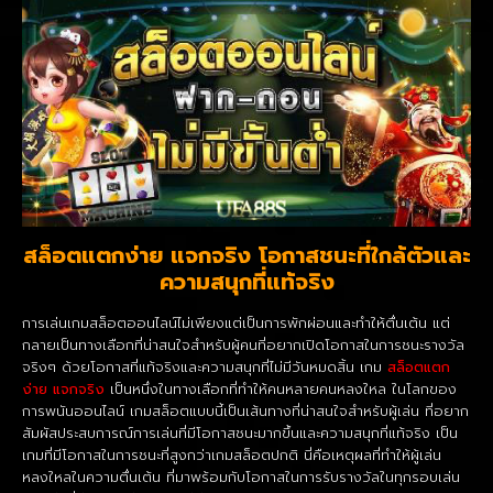
สล็อตแตกง่าย แจกจริง โอกาสชนะที่ใกล้ตัวและ
ความสนุกที่แท้จริง
การเล่นเกมสล็อตออนไลน์ไม่เพียงแต่เป็นการพักผ่อนและทำให้ตื่นเต้น แต่
กลายเป็นทางเลือกที่น่าสนใจสำหรับผู้คนที่อยากเปิดโอกาสในการชนะรางวัล
จริงๆ ด้วยโอกาสที่แท้จริงและความสนุกที่ไม่มีวันหมดสิ้น เกม
สล็อตแตก
ง่าย แจกจริง
เป็นหนึ่งในทางเลือกที่ทำให้คนหลายคนหลงใหล ในโลกของ
การพนันออนไลน์ เกมสล็อตแบบนี้เป็นเส้นทางที่น่าสนใจสำหรับผู้เล่น ที่อยาก
สัมผัสประสบการณ์การเล่นที่มีโอกาสชนะมากขึ้นและความสนุกที่แท้จริง เป็น
เกมที่มีโอกาสในการชนะที่สูงกว่าเกมสล็อตปกติ นี่คือเหตุผลที่ทำให้ผู้เล่น
หลงใหลในความตื่นเต้น ที่มาพร้อมกับโอกาสในการรับรางวัลในทุกรอบเล่น