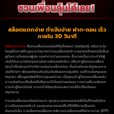
สล็อตแตกง่าย ทำเงินง่าย ฝาก-ถอน เร็ว
ภายใน 30 วินาที
สล็อตแตกง่าย
คือเกมสล็อตออนไลน์ที่มีแจ็คพอต (Jackpot) หรือรางวัล
ใหญ่มีโอกาสที่จะถูกรางวัลมากกว่าเกมสล็อตปกติ การแตกแจ็คพอตนั้นขึ้นอ
ยู่กับความโชคของผู้เล่น และค่าการจ่ายของเกม ซึ่งบางครั้งอาจจะทำให้ผู้
เล่นได้รับรางวัลใหญ่อย่างไม่คาดคิดเลยทีเดียว เพื่อเข้าสู่โลกของสล็อต
คุณจำเป็นต้องเข้าใจวิธีการเล่นเกมสล็อตก่อน ซึ่งส่วนใหญ่จะมีรูปแบบการ
เล่นที่ง่ายๆ เพียงแค่คุณปรับเงินเดิมพันและกดปุ่มสปิน รอให้วงล้อหมุนและ
หยุดลง เพื่อดูผลลัพธ์ที่ปรากฏบนหน้าจอ เมื่อคุณเข้าสู่โลกของสล็อตแล้ว
ความบันเทิงจะเป็นสิ่งหนึ่งที่คุณจะได้รับอย่างแน่นอน การหวนคืนวงล้อและ
การเข้าสู่โหมดโบนัส อาจจะทำให้คุณรับประสบการณ์ที่น่าตื่นเต้นและ
สนุกสนาน
การเล่นสล็อตออนไลน์ง่ายมาก คุณสามารถทดลองเล่นได้ทันทีโดยไม่ต้อง
ดาวน์โหลดซอฟต์แวร์ และคุณสามารถเล่นที่ใดก็ได้ที่มีการเชื่อมต่อ
อินเทอร์เน็ต การเลือกเกมสล็อตควรพิจารณาเลือกเกมที่มีค่าการจ่าย (RTP)