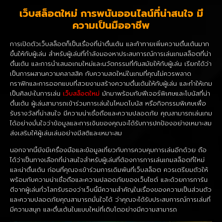
เว็บสล็อตใหม่ การพนันออนไลน์ที่น่าสนใจ มี
ความเป็นมืออาชีพ
การเปิดตัวเว็บสล็อตก็เป็นเรื่องที่น่าตื่นเต้น และท้าทายเพิ่มความตื่นเต้นมาก
ขึ้นให้กับผู้เล่น สำหรับผู้เล่นที่กำลังมองหาประสบการณ์การเล่นเกมสล็อตที่น่า
ตื่นเต้น และการนำเสนอเกมใหม่และนวัตกรรมที่ทันสมัยให้กับผู้เล่น เรียกได้ว่า
เป็นการผสานความคลาสสิค กับความสดใหม่ในเกมที่คุณไม่ควรพลาด
กราฟิกและการออกแบบที่สวยงามสร้างความตื่นเต้นให้กับผู้เล่น และทำให้เกม
เป็นศิลปะในการเล่น
เว็บสล็อตใหม่
มักมาพร้อมกับฟีเจอร์พิเศษและโบนัสที่น่า
ตื่นเต้น ผู้เล่นสามารถเข้าร่วมการเล่นในโหมดโบนัส หรือกิจกรรมพิเศษเพื่อ
รับรางวัลที่น่าสนใจ มีความน่าเชื่อถือและความปลอดภัย คุณสามารถเล่นเกม
ได้อย่างมั่นใจว่าข้อมูลและการเงินของคุณจะได้รับการปกป้องอย่างเหมาะสม
ส่งเสริมให้ผู้เล่นเล่นอย่างมีสติและเหมาะสม
นอกจากนี้ยังมีเครื่องมือและข้อมูลเกี่ยวกับการควบคุมการเล่นอีกด้วย ถือ
ได้ว่าเป็นทางเลือกที่น่าสนใจสำหรับผู้เล่นที่ต้องการการเล่นเกมสล็อตที่ใหม่
และน่าตื่นเต้น ก่อนที่คุณจะเข้าร่วมการเดิมพันที่เว็บสล็อต ควรเตรียมตัวให้
พร้อมกับความน่าเชื่อถือและความปลอดภัยของเว็บไซต์ และด้วยการการัน
ตีจากผู้เล่นทั่วโลกรับรองว่าเว็บนี้มีความสำคัญในเรื่องของความเป็นส่วนตัว
และความปลอดภัยคุณสามารถมั่นใจได้ ว่าคุณจะได้รับประสบการณ์การเล่นที่
มีความสนุก และตื่นเต้นในแบบใหม่ที่เติบโตอย่างมีความสามารถ