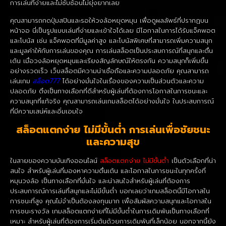
การเล่นที่ง่ายและไม่ซับซ้อนไม่ยุ่งยากเลย
คุณสามารถกดปุ่มสปินและรอให้วงล้อหยุดหมุน เพื่อดูผลลัพธ์ที่ปรากฏบน
หน้าจอ นี่เป็นรูปแบบเล่นที่ง่ายและเข้าใจได้เลย มีโอกาสในการได้รับแจ็คพอต
และโบนัส เช่น แจ็คพอตที่มีมูลค่าสูง และโบนัสพิเศษที่สามารถเพิ่มความสนุก
และมูลค่าให้กับการเล่นของคุณ การเล่นสล็อตเป็นประสบการณ์ที่สนุกและตื่น
เต้น เมื่อวงล้อหยุดหมุนและเรียงสัญลักษณ์ให้ตรงกัน ความสนุกก็เพิ่มขึ้น
อย่างรวดเร็ว เว็บสล็อตมีความน่าเชื่อถือและความปลอดภัย คุณสามารถ
เล่นเกม
สล็อต777
ได้อย่างมั่นใจในเรื่องของความเป็นส่วนตัวและความ
ปลอดภัย ตึงเป็นทางเลือกที่ดีสำหรับผู้เล่นที่ต้องการโอกาสในการชนะและ
ความสนุกที่แท้จริง คุณสามารถเล่นเกมสล็อตได้อย่างมั่นใจ ในประสบการณ์
ที่มีความเสน่ห์และอิ่มเอมใจ
สล็อตแตกง่าย ไม่มีขั้นต่ำ การเล่นเพื่อชัยชนะ
และความสุข
ในสายของความบันเทิงออนไลน์
สล็อตแตกง่าย ไม่มีขั้นต่ำ
เป็นตัวเลือกที่น่า
สนใจ สำหรับผู้เล่นที่มองหาความตื่นเต้น และโอกาสในการชนะในทุกครั้งที่
หมุนวงล้อ เป็นทางเลือกที่มั่นใจ และน่าสนใจสำหรับผู้เล่นที่ต้องการ
ประสบการณ์การเล่นที่สนุกและไม่มีขั้นต่ำ บอกเลยว่าเกมสล็อตนี้มีโอกาสใน
การชนะที่สูง คุณไม่จำเป็นต้องลงทุนมาก เพื่อสัมผัสความสนุกและโอกาสใน
การชนะรางวัล เกมสล็อตแตกง่ายที่ไม่มีขั้นต่ำในการเดิมพันเป็นทางเลือกที่
เหมาะ สำหรับผู้เล่นที่ต้องการเริ่มต้นด้วยการเดิมพันที่เล็กน้อย นอกจากนี้ยัง